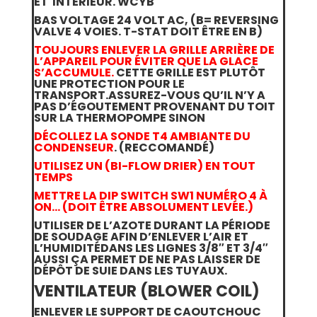
ET INTÉRIEUR. WCYB
BAS VOLTAGE 24 VOLT AC, (B= REVERSING
VALVE 4 VOIES. T-STAT DOIT ÊTRE EN B)
TOUJOURS ENLEVER LA GRILLE ARRIÈRE DE
L’APPAREIL POUR ÉVITER QUE LA GLACE
S’ACCUMULE.
CETTE GRILLE EST PLUTÔT
UNE PROTECTION POUR LE
TRANSPORT.ASSUREZ-VOUS QU’IL N’Y A
PAS D’ÉGOUTEMENT PROVENANT DU TOIT
SUR LA THERMOPOMPE SINON
DÉCOLLEZ LA SONDE T4 AMBIANTE DU
CONDENSEUR
. (RECCOMANDÉ)
UTILISEZ UN (BI-FLOW DRIER) EN TOUT
TEMPS
METTRE LA DIP SWITCH SW1 NUMÉRO 4 À
ON… (DOIT ÊTRE ABSOLUMENT LEVÉE.)
UTILISER DE L’AZOTE DURANT LA PÉRIODE
DE SOUDAGE AFIN D’ENLEVER L’AIR ET
L’HUMIDITÉDANS LES LIGNES 3/8″ ET 3/4″
AUSSI ÇA PERMET DE NE PAS LAISSER DE
DÉPÔT DE SUIE DANS LES TUYAUX.
VENTILATEUR (BLOWER COIL)
ENLEVER LE SUPPORT DE CAOUTCHOUC